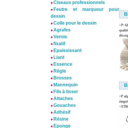
Ciseaux professionnels
Feutre et marqueur pour
B
dessin
Colle pour le dessin
<P>Id
Agrafes
qualit
découpe
Vernis
fixatif
Epaississant
Liant
Essence
Règle
Brosses
B
Mannequin
Fils à tisser
<P al
Attaches
zingué
Gouaches
<STRO
Adhésif
Résine
Eponge