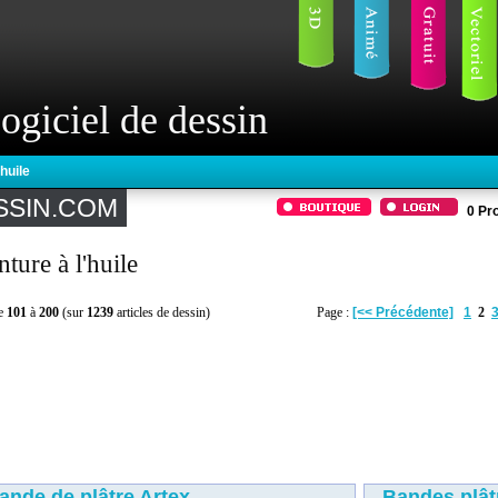
ogiciel de dessin
'huile
SSIN.COM
0
Pro
nture à l'huile
de
101
à
200
(sur
1239
articles de dessin)
Page :
[<< Précédente]
1
2
ande de plâtre Artex
Bandes plât