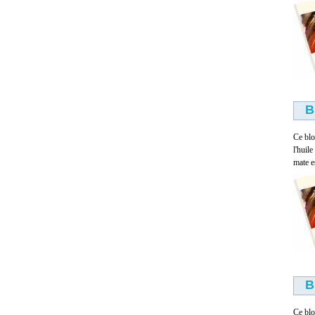
Oilbar
5.00 €
B
Ce blo
l'huil
mate es
Embout de remplissage
3.00 €
B
Ce blo