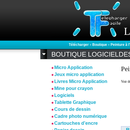
L
Télécharger
»
Boutique
»
Peinture à l
BOUTIQUE LOGICIELDE
Micro Application
Pei
Jeux micro application
Livres Micro Application
Voir 
Mine pour crayon
Logiciels
Tablette Graphique
Cours de dessin
Cadre photo numérique
Cartouches d'encre
B