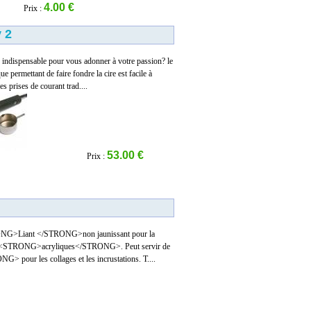
4.00 €
Prix :
 2
 indispensable pour vous adonner à votre passion? le
que permettant de faire fondre la cire est facile à
les prises de courant trad....
53.00 €
Prix :
ONG>Liant </STRONG>non jaunissant pour la
rs <STRONG>acryliques</STRONG>. Peut servir de
pour les collages et les incrustations. T....