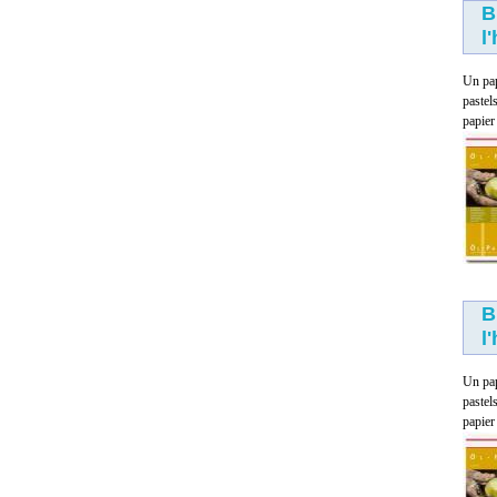
B
l
Un pap
pastel
papier
Quatro colors
3.00 €
B
l
Un pap
pastel
papier
Caoutchouc de silicone RTV