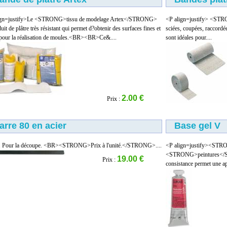
ign=justify>Le <STRONG>tissu de modelage Artex</STRONG>
<P align=justify> <STR
duit de plâtre très résistant qui permet d?obtenir des surfaces fines et
sciées, coupées, raccordé
 pour la réalisation de moules.<BR><BR>Ce&....
sont idéales pour....
2.00 €
Prix :
arre 80 en acier
Base gel V
. Pour la découpe. <BR><STRONG>Prix à l'unité.</STRONG>....
<P align=justify><ST
<STRONG>peintures</ST
19.00 €
Prix :
consistance permet une app