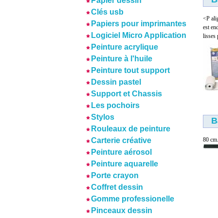
Papier dessin
Clés usb
<P al
Papiers pour imprimantes
est en
Logiciel Micro Application
lisses
Peinture acrylique
Peinture à l'huile
Peinture tout support
Dessin pastel
Support et Chassis
Les pochoirs
Stylos
B
Rouleaux de peinture
80 cm
Carterie créative
Peinture aérosol
Peinture aquarelle
Porte crayon
Coffret dessin
Gomme professionelle
Pinceaux dessin