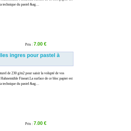
la technique du pastel &ag....
7.00 €
Prix :
lles ingres pour pastel à
turel de 230 g/m2 pour saisir la volupté de vos
ar Hahnemühle Fineart.La surface de ce bloc papier est
la technique du pastel &ag....
7.00 €
Prix :