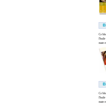
Silcoflex HE
48.00 €
B
Ce blo
l'huil
mate es
Gouache fine Studio Pébéo
100 ml
4.00 €
B
Ce blo
l'huil
mate es
Huile solide en batonnet