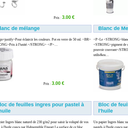
3.00 €
Prix :
lanc de mélange
Blanc de M
gn=justify>Pour éclaircir les couleurs. Pot en verre de 50 ml. <BR>
<P>Le <STRONG>blanc 
NG>Prix à l?unité.</STRONG> </P>....
<STRONG>pigment de 
pouvoir couvrant</STRON
utilis&ea....
3.00 €
Prix :
loc de feuilles ingres pour pastel à
Bloc de feui
'huile
l'huile
ier Ingres blanc naturel de 230 g/m2 pour saisir la volupté de vos
Un papier Ingres blanc na
s à l'huile conçu par Hahnemühle Fineart.La surface de ce bloc
pastels à l'huile conçu p