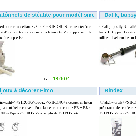
atônnets de stéatite pour modélisme
Batik, babsy
éal pour le modèlisme.</P> <P><STRONG>Une stéatite d'une
<P align=justify>Un allié
é et d'une pureté exceptionnelle en bâtonnets. Vous apprécierez la
batik. Cet appareil électri
 fine et précise ....
utiliser. Il se branche sur 
18.00 €
Prix :
ijoux à décorer Fimo
Bindex
ign=justify><STRONG>Bijoux </STRONG>à décorer en laiton
<P align=justify><STR
, sans nickel, recouvert d?une laque de protection. <BR><BR>
préparation des couleu
NG>Bijoux</STRONG> à remplir de <STRONG&....
<STRONG>liant</STRONG> 