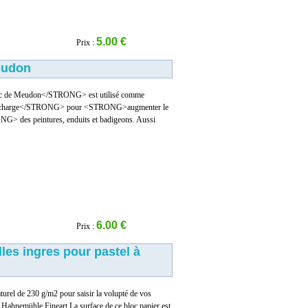
5.00 €
Prix :
eudon
de Meudon</STRONG> est utilisé comme
charge</STRONG> pour <STRONG>augmenter le
G> des peintures, enduits et badigeons. Aussi
6.00 €
Prix :
lles ingres pour pastel à
turel de 230 g/m2 pour saisir la volupté de vos
ar Hahnemühle Fineart.La surface de ce bloc papier est