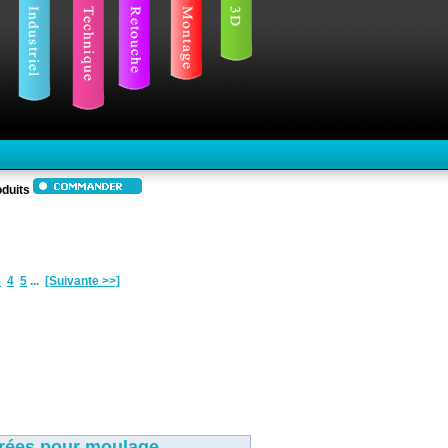
duits
3
4
5
...
[Suivante >>]
rées pour moulage