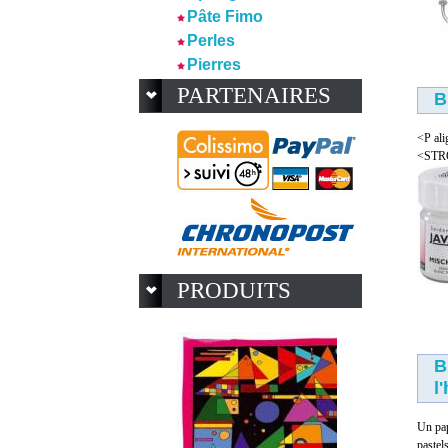
Pâte Fimo
Perles
Pierres
PARTENAIRES
B
<P ali
<STRO
PRODUITS
B
l
Un pap
pastel