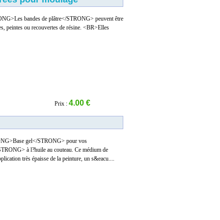
ONG>Les bandes de plâtre</STRONG> peuvent être
es, peintes ou recouvertes de résine. <BR>Elles
4.00 €
Prix :
RONG>Base gel</STRONG> pour vos
RONG> à l?huile au couteau. Ce médium de
lication très épaisse de la peinture, un s&eacu....