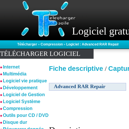
Logiciel gratu
Télécharger
»
Compression
»
Logiciel : Advanced RAR Repair
TÉLÉCHARGER LOGICIEL
Internet
Fiche descriptive
Captu
/
Multimédia
Logiciel vie pratique
Advanced RAR Repair
Développement
Logiciel de Gestion
Logiciel Système
Compression
Outils pour CD / DVD
Disque dur