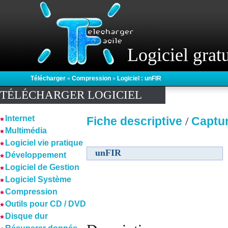
Logiciel gratu
Télécharger
»
Compression
»
Logiciel : unFIR
TÉLÉCHARGER LOGICIEL
Internet
Fiche descriptive
Captu
/
Multimédia
Logiciel vie pratique
unFIR
Développement
Logiciel de Gestion
Logiciel Système
Compression
Outils pour CD / DVD
Disque dur