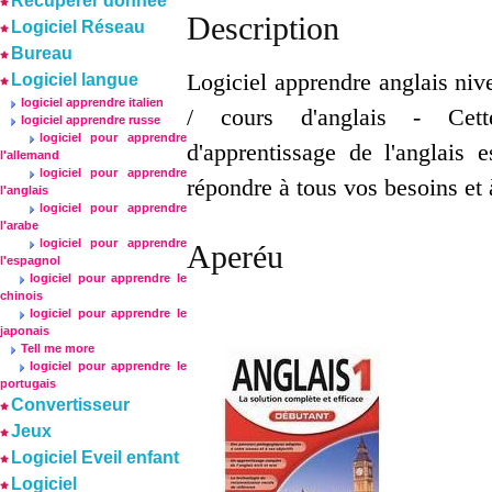
Récuperer donnée
Description
Logiciel Réseau
Bureau
Logiciel apprendre anglais niv
Logiciel langue
logiciel apprendre italien
/ cours d'anglais - Cet
logiciel apprendre russe
logiciel pour apprendre
d'apprentissage de l'anglais 
l'allemand
logiciel pour apprendre
répondre à tous vos besoins et 
l'anglais
logiciel pour apprendre
l'arabe
logiciel pour apprendre
Aperéu
l'espagnol
logiciel pour apprendre le
chinois
logiciel pour apprendre le
japonais
Tell me more
logiciel pour apprendre le
portugais
Convertisseur
Jeux
Logiciel Eveil enfant
Logiciel