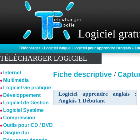
Logiciel gratu
Télécharger
»
Logiciel langue
»
logiciel pour apprendre l'anglais
»
Log
TÉLÉCHARGER LOGICIEL
Internet
Fiche descriptive
Captu
/
Multimédia
Logiciel vie pratique
Logiciel apprendre anglais :
Développement
Anglais 1 Débutant
Logiciel de Gestion
Logiciel Système
Compression
Outils pour CD / DVD
Disque dur