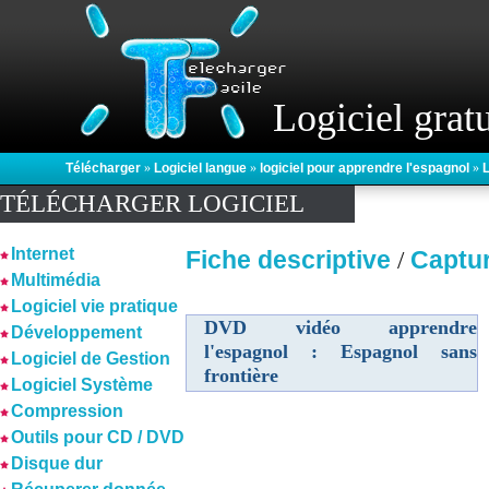
Logiciel gratu
Télécharger
»
Logiciel langue
»
logiciel pour apprendre l'espagnol
»
L
TÉLÉCHARGER LOGICIEL
Internet
Fiche descriptive
Captu
/
Multimédia
Logiciel vie pratique
DVD vidéo apprendre
Développement
l'espagnol : Espagnol sans
Logiciel de Gestion
frontière
Logiciel Système
Compression
Outils pour CD / DVD
Disque dur