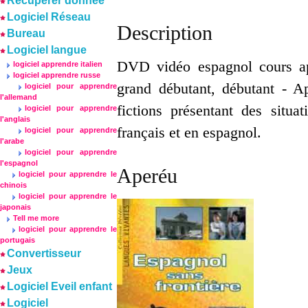
Récuperer donnée
Logiciel Réseau
Description
Bureau
Logiciel langue
DVD vidéo espagnol cours ap
logiciel apprendre italien
logiciel apprendre russe
grand débutant, débutant - Ap
logiciel pour apprendre
l'allemand
fictions présentant des situat
logiciel pour apprendre
l'anglais
français et en espagnol.
logiciel pour apprendre
l'arabe
logiciel pour apprendre
l'espagnol
Aperéu
logiciel pour apprendre le
chinois
logiciel pour apprendre le
japonais
Tell me more
logiciel pour apprendre le
portugais
Convertisseur
Jeux
Logiciel Eveil enfant
Logiciel