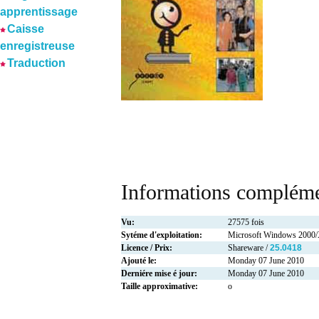
apprentissage
Caisse
enregistreuse
Traduction
Informations compléme
Vu:
27575 fois
Sytéme d'exploitation:
Microsoft Windows 2000/
Licence / Prix:
Shareware /
25.0418
Ajouté le:
Monday 07 June 2010
Derniére mise é jour:
Monday 07 June 2010
Taille approximative:
o