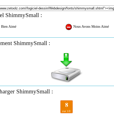
iel ShimmySmall :
 Bien Aimé
Nous Avons Moins Aimé
ement ShimmySmall :
charger ShimmySmall :
8