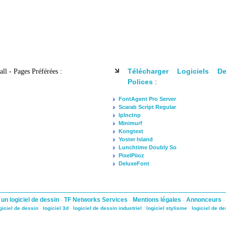
Télécharger Logiciels 
l - Pages Préférées :
Polices
:
FontAgent Pro Server
Scarab Script Regular
lplnctnp
Minimurf
Kongtext
Yoster Island
Lunchtime Doubly So
PixelPiioz
DeluxeFont
 un logiciel de dessin
-
TF Networks Services
-
Mentions légales
-
Annonceurs
giciel de dessin
-
logiciel 3d
-
logiciel de dessin industriel
-
logiciel stylisme
-
logiciel de de