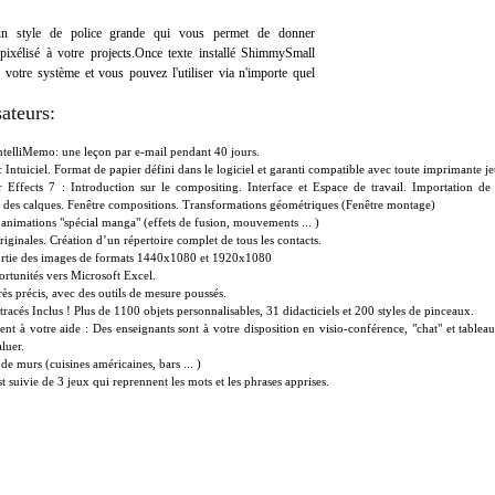
n style de police grande qui vous permet de donner
pixélisé à votre projects.Once texte installé ShimmySmall
à votre système et vous pouvez l'utiliser via n'importe quel
sateurs:
 IntelliMemo: une leçon par e-mail pendant 40 jours.
 Intuiciel. Format de papier défini dans le logiciel et garanti compatible avec toute imprimante je
 Effects 7 : Introduction sur le compositing. Interface et Espace de travail. Importation de f
 des calques. Fenêtre compositions. Transformations géométriques (Fenêtre montage)
 animations "spécial manga" (effets de fusion, mouvements ... )
iginales. Création d’un répertoire complet de tous les contacts.
 sortie des images de formats 1440x1080 et 1920x1080
rtunités vers Microsoft Excel.
ès précis, avec des outils de mesure poussés.
racés Inclus ! Plus de 1100 objets personnalisables, 31 didacticiels et 200 styles de pinceaux.
ent à votre aide : Des enseignants sont à votre disposition en visio-conférence, "chat" et tablea
luer.
de murs (cuisines américaines, bars ... )
t suivie de 3 jeux qui reprennent les mots et les phrases apprises.