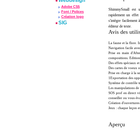
Webdesign
Adobe CS5
ShimmySmall est u
Font / Polices
rapidement un effet 
Création logo
s'intègre facilement 
SIG
éditeur de texte.
Avis des utili
La faune et la flore.
Navigation facile avec
Prise en main d'After
compositions. Edition
Des effets spéciaux et
Des cartes de voeux or
Prise en charge à la
1Exportation des oppo
Système de contrôle tr
Les manipulations de t
SOS prof en direct vi
conseiller ou vous éva
Création d'ouvertures 
Jeux : chaque leçon es
Aperçu