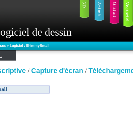
ogiciel de dessin
lices
»
Logiciel : ShimmySmall
L
criptive
Capture d'écran
Téléchargem
/
/
all