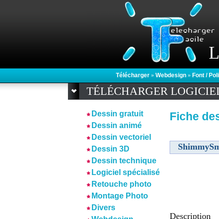
L
Télécharger
»
Webdesign
»
Font / Po
TÉLÉCHARGER LOGICIE
Dessin gratuit
Fiche des
Dessin animé
Dessin vectoriel
ShimmySm
Dessin 3D
Dessin technique
Logiciel spécialisé
Retouche photo
Montage Photo
Divers
Description