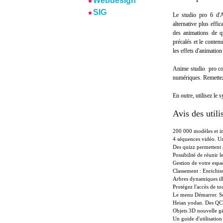
Webdesign
SIG
Le
studio
pro
6
d
'
alternative
plus
effic
des
animations
de
q
précalés
et
le
conten
les
effets
d
'
animation
Anime
studio
pro
c
numériques
.
Remette
En
outre
,
utilisez
le
s
Avis des utili
200 000 modèles et im
4 séquences vidéo. Un
Des quizz permettent à
Possibilité de réunir 
Gestion de votre espa
Classement : Enrichis
Arbres dynamiques ill
Protégez l'accès de to
Le menu Démarrer. Sc
Heian yodan. Des QCM
Objets 3D nouvelle gé
Un guide d'utilisatio