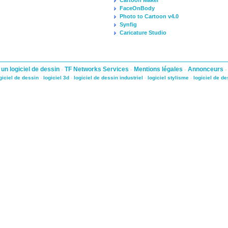
Cartoon Maker
FaceOnBody
Photo to Cartoon v4.0
Synfig
Caricature Studio
 un logiciel de dessin
-
TF Networks Services
-
Mentions légales
-
Annonceurs
giciel de dessin
-
logiciel 3d
-
logiciel de dessin industriel
-
logiciel stylisme
-
logiciel de de
 law