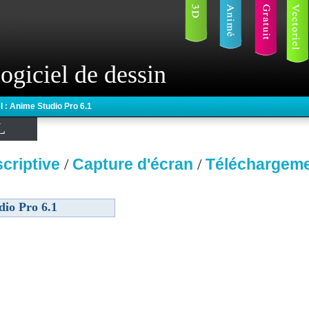
ogiciel de dessin
l : Anime Studio Pro 6.1
L
criptive
Capture d'écran
Téléchargem
/
/
io Pro 6.1