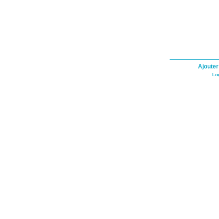
Ajouter
Lo
Cookie Consent plugin for the EU cookie