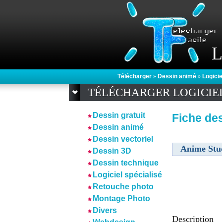
L
Télécharger
»
Dessin animé
»
Logicie
TÉLÉCHARGER LOGICIE
Dessin gratuit
Fiche des
Dessin animé
Dessin vectoriel
Anime Stud
Dessin 3D
Dessin technique
Logiciel spécialisé
Retouche photo
Montage Photo
Divers
Description