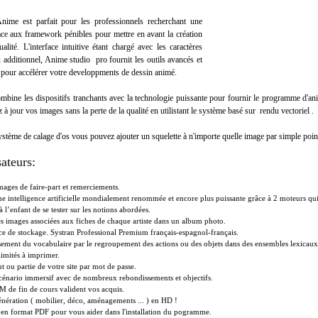
Anime
est
parfait
pour
les
professionnels
recherchant
une
ace
aux framework pénibles
pour mettre en avant
la création
ualité
.
L
'
interface
intuitive
étant
chargé
avec
les
caractères
u
additionnel
,
Anime
studio
pro
fournit
les
outils
avancés
et
pour
accélérer
votre
developpments de dessin animé
.
ombine
les
dispositifs
tranchants
avec
la
technologie
puissante
pour
fournir
le
programme
d
'
an
z
à
jour
vos
images
sans
la
perte
de
la
qualité
en utilistant
le
système
basé
sur
rendu vectoriel
.
ystème
de
calage
d
'
os
vous
pouvez
ajouter
un
squelette
à
n
'
importe
quelle
image
par
simple
poin
sateurs:
ages de faire-part et remerciements.
e intelligence artificielle mondialement renommée et encore plus puissante grâce à 2 moteurs qui 
 l’enfant de se tester sur les notions abordées.
les images associées aux fiches de chaque artiste dans un album photo.
ce de stockage. Systran Professional Premium français-espagnol-français.
sement du vocabulaire par le regroupement des actions ou des objets dans des ensembles lexicaux
imités à imprimer.
ut ou partie de votre site par mot de passe.
énario immersif avec de nombreux rebondissements et objectifs.
 de fin de cours valident vos acquis.
nération ( mobilier, déco, aménagements ... ) en HD !
n en format PDF pour vous aider dans l'installation du pogramme.