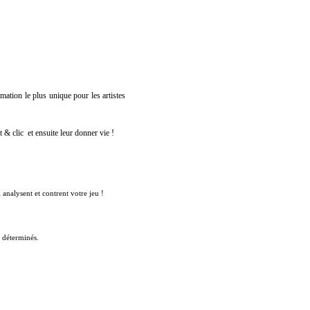
imation
le
plus
unique
pour
les
artistes
t
&
clic
et ensuite leur donner vie !
analysent et contrent votre jeu !
 déterminés.