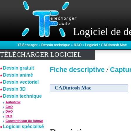
Logiciel de d
Télécharger
»
Dessin technique
»
DAO
»
Logiciel : CADintosh Mac
TÉLÉCHARGER LOGICIEL
Dessin gratuit
Fiche descriptive
Captu
/
Dessin animé
Dessin vectoriel
CADintosh Mac
Dessin 3D
Dessin technique
Autodesk
CAO
DAO
PAO
Convertisseur de format
Logiciel spécialisé