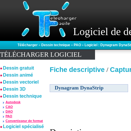
Logiciel de d
Télécharger
»
Dessin technique
»
PAO
»
Logiciel : Dynagram DynaSt
TÉLÉCHARGER LOGICIEL
Dessin gratuit
Fiche descriptive
Captu
/
Dessin animé
Dessin vectoriel
Dynagram DynaStrip
Dessin 3D
Dessin technique
Autodesk
CAO
DAO
PAO
Convertisseur de format
Logiciel spécialisé