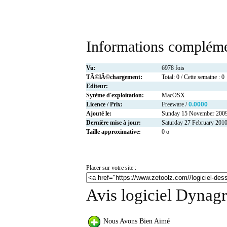
Informations compléme
Vu:
6978 fois
TÃ©lÃ©chargement:
Total: 0 / Cette semaine : 0
Editeur:
Sytème d'exploitation:
MacOSX
Licence / Prix:
Freeware /
0.0000
Ajouté le:
Sunday 15 November 200
Dernière mise à jour:
Saturday 27 February 201
Taille approximative:
0 o
Placer sur votre site :
Avis logiciel Dynag
Nous Avons Bien Aimé