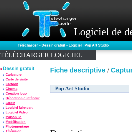
Logiciel de d
Télécharger
»
Dessin gratuit
»
Logiciel : Pop Art Studio
TÉLÉCHARGER LOGICIEL
Dessin gratuit
Fiche descriptive
Captu
/
Caricature
Carte de visite
Cartoon
Pop Art Studio
Cinema
Création logo
Décoration d'intérieur
Jardin
Logiciel faire part
Logiciel Vidéo
Maison 3d
Modélisation
Photomontage
Télévision