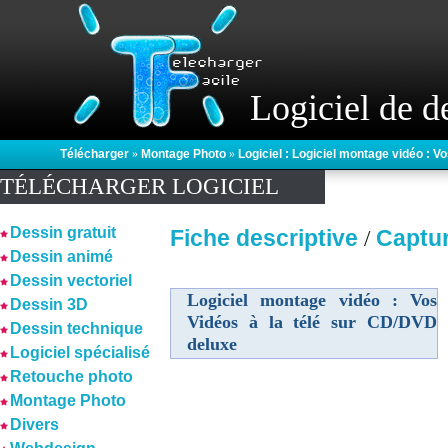
Logiciel de d
Télécharger
»
Montage Photo
»
Logiciel : Logiciel montage vidéo : V
TÉLÉCHARGER LOGICIEL
Dessin gratuit
Fiche descriptive
Captu
/
Dessin animé
Dessin vectoriel
Logiciel montage vidéo : Vos
Dessin 3D
Vidéos à la télé sur CD/DVD
Dessin technique
deluxe
Logiciel spécialisé
Retouche photo
Montage Photo
Divers