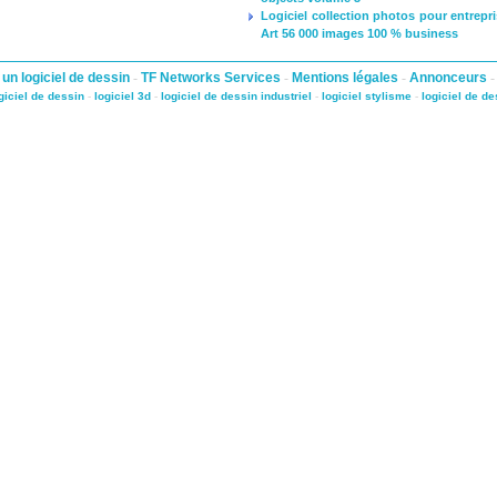
Logiciel collection photos pour entrepr
Art 56 000 images 100 % business
 un logiciel de dessin
-
TF Networks Services
-
Mentions légales
-
Annonceurs
giciel de dessin
-
logiciel 3d
-
logiciel de dessin industriel
-
logiciel stylisme
-
logiciel de de
 law