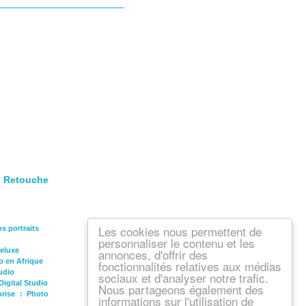
 Retouche
Les cookies nous permettent de
s portraits
personnaliser le contenu et les
Deluxe
annonces, d'offrir des
o en Afrique
fonctionnalités relatives aux médias
udio
sociaux et d'analyser notre trafic.
Digital Studio
Nous partageons également des
prise : Photo
informations sur l'utilisation de