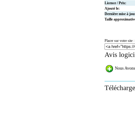
Licence / Prix:
Ajouté le:
Dernière mise à jou
Taille approximativ
Placer sur votre site :
Avis logic
Nous Avons
Télécharg