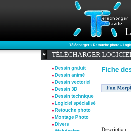
L
Télécharger
»
Retouche photo
»
Logi
TÉLÉCHARGER LOGICIE
Dessin gratuit
Fiche des
Dessin animé
Dessin vectoriel
Fun Morp
Dessin 3D
Dessin technique
Logiciel spécialisé
Retouche photo
Montage Photo
Divers
Description