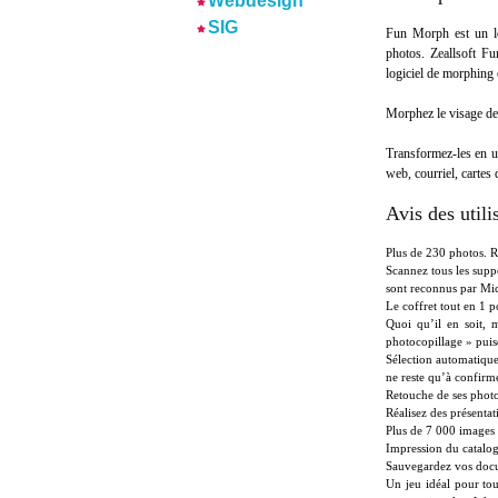
Webdesign
SIG
Fun Morph est un lo
photos. Zeallsoft F
logiciel de morphing 
Morphez le visage de 
Transformez-les en u
web, courriel, cartes
Avis des utili
Plus de 230 photos. Re
Scannez tous les supp
sont reconnus par Mic
Le coffret tout en 1 p
Quoi qu’il en soit, 
photocopillage » puis
Sélection automatique
ne reste qu’à confirm
Retouche de ses photos
Réalisez des présentat
Plus de 7 000 images (
Impression du catalo
Sauvegardez vos docum
Un jeu idéal pour tou