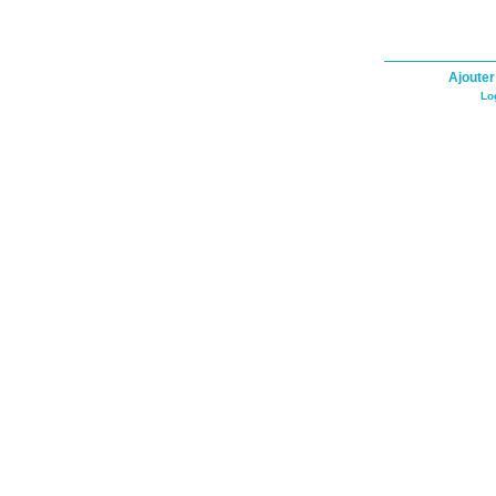
Ajouter
Lo
Cookie Consent plugin for the EU cookie