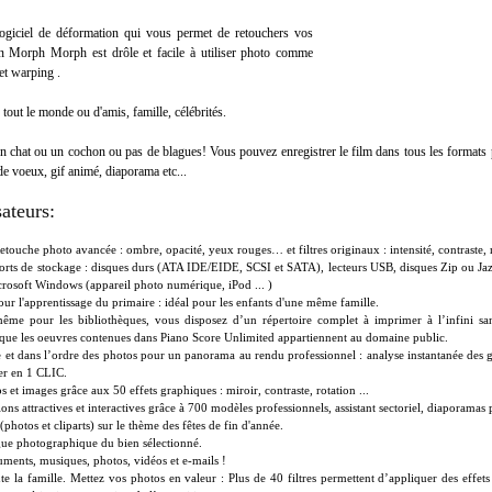
giciel de déformation qui vous permet de retouchers vos
un Morph Morph est drôle et facile à utiliser photo comme
et warping .
tout le monde ou d'amis, famille, célébrités.
n chat ou un cochon ou pas de blagues! Vous pouvez enregistrer le film dans tous les formats
 de voeux, gif animé, diaporama etc...
sateurs:
touche photo avancée : ombre, opacité, yeux rouges… et filtres originaux : intensité, contraste, 
orts de stockage : disques durs (ATA IDE/EIDE, SCSI et SATA), lecteurs USB, disques Zip ou Jaz e
rosoft Windows (appareil photo numérique, iPod ... )
our l'apprentissage du primaire : idéal pour les enfants d'une même famille.
même pour les bibliothèques, vous disposez d’un répertoire complet à imprimer à l’infini 
que les oeuvres contenues dans Piano Score Unlimited appartiennent au domaine public.
 et dans l’ordre des photos pour un panorama au rendu professionnel : analyse instantanée des g
er en 1 CLIC.
 et images grâce aux 50 effets graphiques : miroir, contraste, rotation ...
ions attractives et interactives grâce à 700 modèles professionnels, assistant sectoriel, diaporamas
photos et cliparts) sur le thème des fêtes de fin d'année.
gue photographique du bien sélectionné.
ents, musiques, photos, vidéos et e-mails !
te la famille. Mettez vos photos en valeur : Plus de 40 filtres permettent d’appliquer des effets