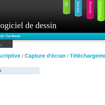
ogiciel de dessin
ciel : Fun Morph
L
criptive
Capture d'écran
Téléchargem
/
/
h