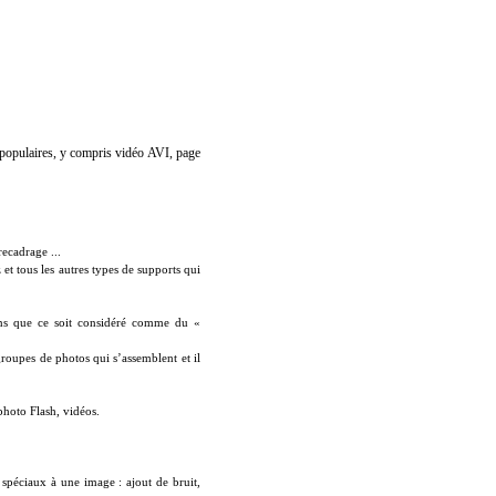
 populaires, y compris vidéo AVI, page
recadrage ...
t tous les autres types de supports qui
sans que ce soit considéré comme du «
roupes de photos qui s’assemblent et il
 photo Flash, vidéos.
 spéciaux à une image : ajout de bruit,