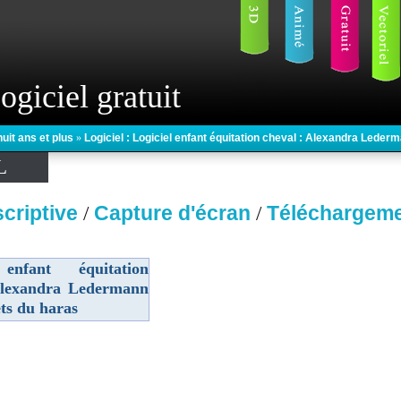
ogiciel gratuit
huit ans et plus
»
Logiciel : Logiciel enfant équitation cheval : Alexandra Leder
L
criptive
Capture d'écran
Téléchargem
/
/
 enfant équitation
Alexandra Ledermann
ets du haras