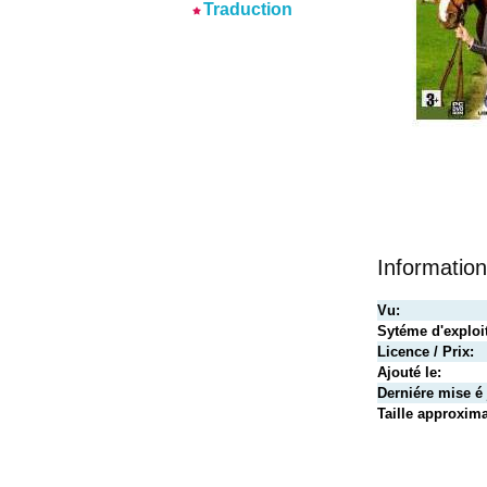
Traduction
Informatio
Vu:
Sytéme d'exploit
Licence / Prix:
Ajouté le:
Derniére mise é 
Taille approxima