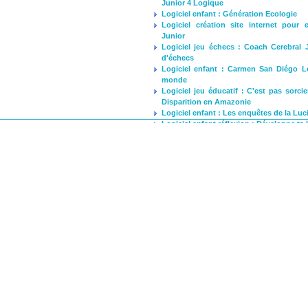
Junior 4 Logique
Logiciel enfant : Génération Ecologie
Logiciel création site internet pour
Junior
Logiciel jeu échecs : Coach Cerebral 
d'échecs
Logiciel enfant : Carmen San Diégo L
monde
Logiciel jeu éducatif : C'est pas sorci
Disparition en Amazonie
Logiciel enfant : Les enquêtes de la Luc
Logiciel enfant réflexion : Développe ta
Logiciel enfant : Marie la cavalière
 law