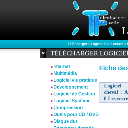
L
Télécharger
»
Logiciel Eveil enfant
»
TÉLÉCHARGER LOGICIE
Internet
Fiche des
Multimédia
Logiciel vie pratique
Logiciel
Développement
cheval : 
Logiciel de Gestion
8 Les secr
Logiciel Système
Compression
Outils pour CD / DVD
Disque dur