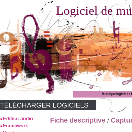
Logiciel de mu
Musiquelogiciel
»
TÉLÉCHARGER LOGICIELS
Editeur audio
Fiche descriptive
Captu
/
Framework