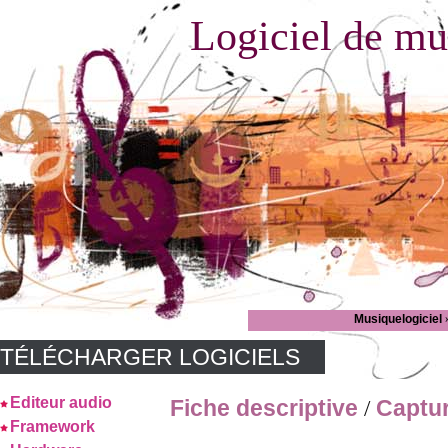
Logiciel de mu
Musiquelogiciel
TÉLÉCHARGER LOGICIELS
Editeur audio
Fiche descriptive
Captu
/
Framework