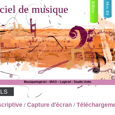
ciel de musique
Musiquelogiciel
»
MAO
»
Logiciel : Studio Units
ELS
criptive
Capture d'écran
Téléchargem
/
/