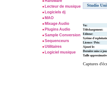
Hardware
Studio Uni
Lecteur de musique
Logiciels dj
MAO
Mixage Audio
Vu:
Plugins Audio
Téléchargement:
Editeur:
Sample Conversion
Sytème d'exploitati
Sequenceurs
Licence / Prix:
Utilitaires
Ajouté le:
Dernière mise à jou
Logiciel musique
Taille approximativ
Captures d'éc