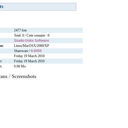
ts
2477 fois
Total: 0 / Cette semaine : 0
Studio Units Software
on:
Linux/MacOSX/2000/XP
Shareware /
0.0000
Friday 19 March 2010
r:
Friday 19 March 2010
e:
0.00 Mo
rans / Screenshots