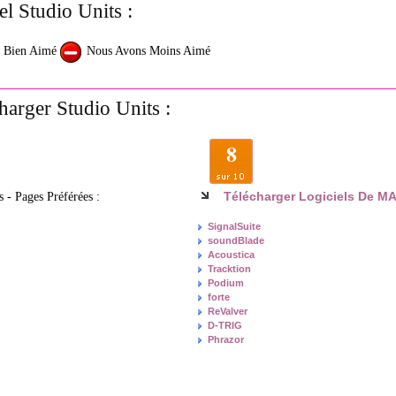
el Studio Units :
 Bien Aimé
Nous Avons Moins Aimé
harger Studio Units :
8
Télécharger Logiciels De M
s - Pages Préférées :
SignalSuite
soundBlade
Acoustica
Tracktion
Podium
forte
ReValver
D-TRIG
Phrazor