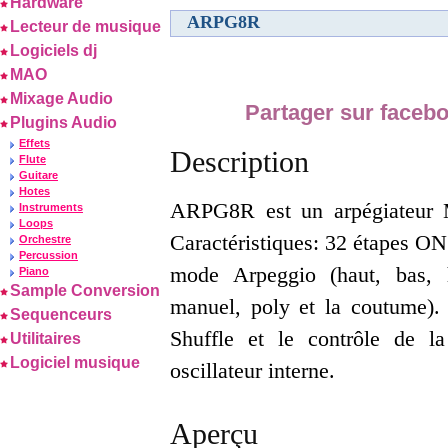
Hardware
ARPG8R
Lecteur de musique
Logiciels dj
MAO
Mixage Audio
Partager sur faceb
Plugins Audio
Effets
Description
Flute
Guitare
Hotes
ARPG8R est un arpégiateur
Instruments
Loops
Caractéristiques: 32 étapes ON
Orchestre
Percussion
mode Arpeggio (haut, bas, 
Piano
Sample Conversion
manuel, poly et la coutume)
Sequenceurs
Shuffle et le contrôle de la
Utilitaires
Logiciel musique
oscillateur interne.
Aperçu