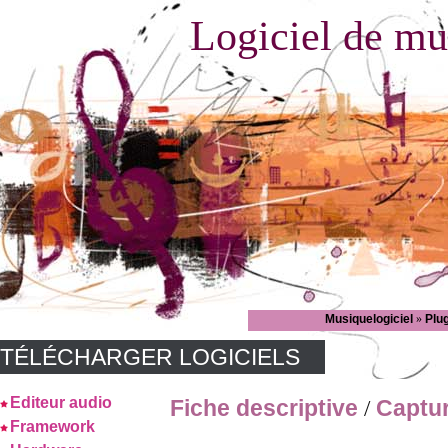
Logiciel de mu
Musiquelogiciel
»
Plu
TÉLÉCHARGER LOGICIELS
Editeur audio
Fiche descriptive
Captu
/
Framework