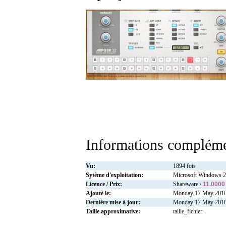
Informations compléme
Vu:
1894 fois
Sytème d'exploitation:
Microsoft Windows 
Licence / Prix:
Shareware /
11.0000
Ajouté le:
Monday 17 May 201
Dernière mise à jour:
Monday 17 May 201
Taille approximative:
taille_fichier