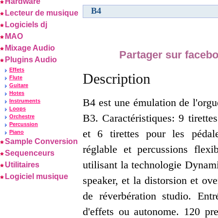
Hardware
B4
Lecteur de musique
Logiciels dj
MAO
Mixage Audio
Partager sur faceb
Plugins Audio
Effets
Description
Flute
Guitare
Hotes
B4 est une émulation de l'or
Instruments
Loops
B3. Caractéristiques: 9 tirett
Orchestre
Percussion
et 6 tirettes pour les pédal
Piano
Sample Conversion
réglable et percussions flex
Sequenceurs
utilisant la technologie Dynam
Utilitaires
Logiciel musique
speaker, et la distorsion et ov
de réverbération studio. Ent
d'effets ou autonome. 120 pr