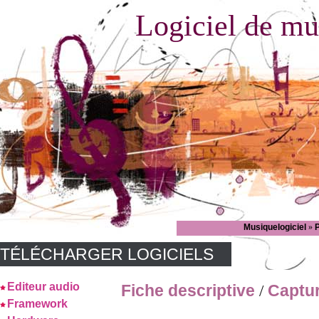
Logiciel de mu
Musiquelogiciel
»
TÉLÉCHARGER LOGICIELS
Editeur audio
Fiche descriptive
Captu
/
Framework