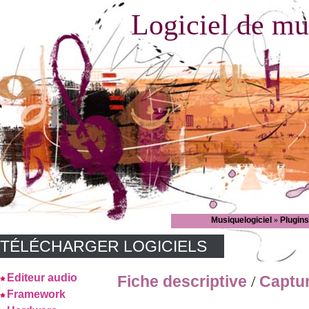
Logiciel de mu
Musiquelogiciel
»
Plugin
TÉLÉCHARGER LOGICIELS
Editeur audio
Fiche descriptive
Captu
/
Framework