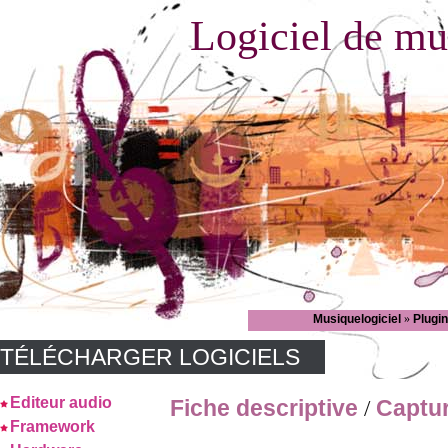
Logiciel de mu
Musiquelogiciel
»
Plugi
TÉLÉCHARGER LOGICIELS
Editeur audio
Fiche descriptive
Captu
/
Framework