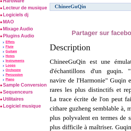
Hardware
ChineeGuQin
Lecteur de musique
Logiciels dj
MAO
Mixage Audio
Partager sur faceb
Plugins Audio
Effets
Description
Flute
Guitare
Hotes
ChineeGuQin est une émula
Instruments
Loops
d'échantillons d'un guqin.
Orchestre
Percussion
navire de l'Harmonie" Guqin e
Piano
Sample Conversion
rares les plus distinctifs et r
Sequenceurs
La trace écrite de l'on peut f
Utilitaires
Logiciel musique
cithare guzheng semblable à, m
plus polyvalent en termes de s
plus difficile à maîtriser. Guqi