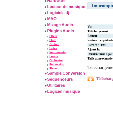
Hardware
Imprompt
Lecteur de musique
Logiciels dj
MAO
Mixage Audio
Vu:
Plugins Audio
Téléchargement:
Editeur:
Effets
Flute
Sytème d'exploitati
Guitare
Licence / Prix:
Hotes
Ajouté le:
Instruments
Dernière mise à jou
Loops
Taille approximativ
Orchestre
Percussion
Téléchargeme
Piano
Sample Conversion
Téléchar
Sequenceurs
Utilitaires
Logiciel musique