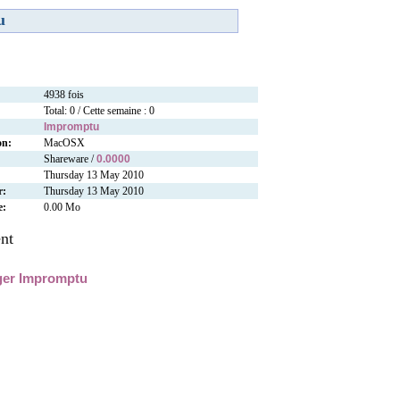
u
4938 fois
Total: 0 / Cette semaine : 0
Impromptu
on:
MacOSX
Shareware /
0.0000
Thursday 13 May 2010
r:
Thursday 13 May 2010
e:
0.00 Mo
nt
ger Impromptu