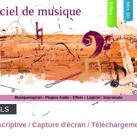
ciel de musique
Musiquelogiciel
»
Plugins Audio
»
Effets
»
Logiciel : Impromptu
ELS
criptive
Capture d'écran
Téléchargem
/
/