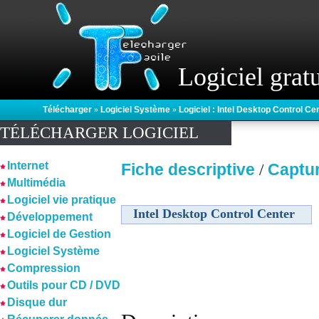
Logiciel gratu
Télécharger
»
Logiciel Système
»
Logiciel : Intel Desktop Control Ce
TÉLÉCHARGER LOGICIEL
Internet
Fiche descriptive
Captu
/
Multimédia
Logiciel vie pratique
Intel Desktop Control Center
Développement
Logiciel de Gestion
Logiciel Système
Compression
Outils pour CD / DVD
Disque dur