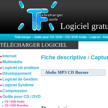
Logiciel gratu
Télécharger
»
Outils pour CD / DVD
»
CD / DVD Audio
»
Logiciel : A
TÉLÉCHARGER LOGICIEL
Internet
Fiche descriptive
Captu
/
Multimédia
Logiciel vie pratique
Abdio MP3 CD Burner
Développement
Logiciel de Gestion
Logiciel Système
Compression
Outils pour CD / DVD
CD / DVD Audio
CD / DVD Données