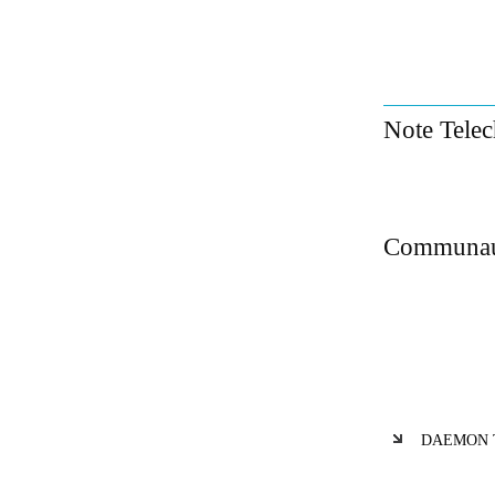
Note Tele
Communau
DAEMON Too