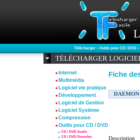
L
Télécharger
»
Outils pour CD / DVD
»
TÉLÉCHARGER LOGICIE
Internet
Fiche des
Multimédia
Logiciel vie pratique
DAEMON T
Développement
Logiciel de Gestion
Logiciel Système
Compression
Outils pour CD / DVD
CD / DVD Audio
CD / DVD Données
Description