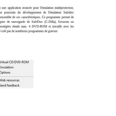
e application avancée pour l'émulation multiprotection.
poursuite du développement de l'émulateur Safedisc
l'ensemble de ses caractéristiques. Ce programme permet de
copies de sauvegarde de SafeDisc (C-Dilla), Securom ou
 protégées émule max. 4 DVD-ROM et travaille avec les
créé par de nombreux programmes de gravure