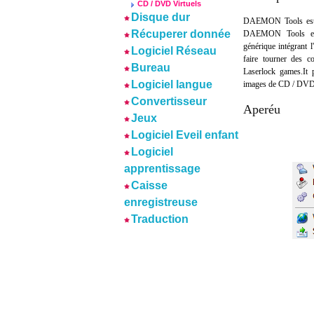
CD / DVD Virtuels
Disque dur
DAEMON Tools est un
Récuperer donnée
DAEMON Tools est 
générique intégrant 
Logiciel Réseau
faire tourner des 
Bureau
Laserlock games.It
Logiciel langue
images de CD / DVD 
Convertisseur
Aperéu
Jeux
Logiciel Eveil enfant
Logiciel
apprentissage
Caisse
enregistreuse
Traduction