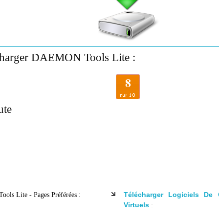
charger DAEMON Tools Lite :
8
te
Télécharger Logiciels De
ls Lite - Pages Préférées :
Virtuels
: