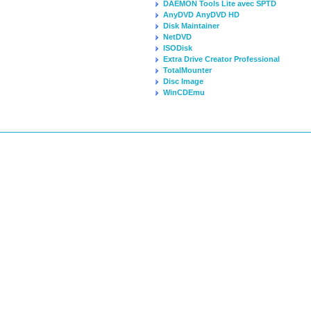
DAEMON Tools Lite avec SPTD
AnyDVD AnyDVD HD
Disk Maintainer
NetDVD
ISODisk
Extra Drive Creator Professional
TotalMounter
Disc Image
WinCDEmu
 law