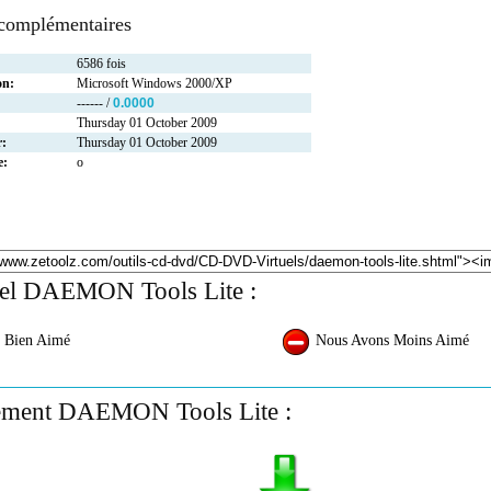
 complémentaires
6586 fois
on:
Microsoft Windows 2000/XP
------ /
0.0000
Thursday 01 October 2009
r:
Thursday 01 October 2009
e:
o
ciel DAEMON Tools Lite :
 Bien Aimé
Nous Avons Moins Aimé
ement DAEMON Tools Lite :