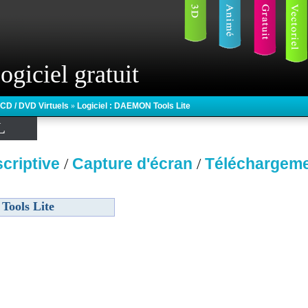
ogiciel gratuit
CD / DVD Virtuels
»
Logiciel : DAEMON Tools Lite
L
criptive
Capture d'écran
Téléchargem
/
/
ools Lite