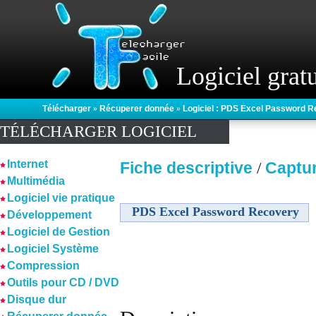
Logiciel gratu
Télécharger
»
Récuperer donnée
»
Logiciel : PDS Excel Password 
TÉLÉCHARGER LOGICIEL
Internet
Fiche descriptive
Captu
/
Multimédia
Logiciel vie pratique
PDS Excel Password Recovery
Développement
Logiciel de Gestion
Logiciel Système
Compression
Outils pour CD / DVD
Disque dur