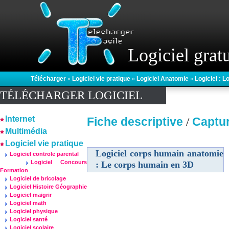
Logiciel gratu
Télécharger
»
Logiciel vie pratique
»
Logiciel Anatomie
»
Logiciel : 
TÉLÉCHARGER LOGICIEL
Internet
Fiche descriptive
Captu
/
Multimédia
Logiciel vie pratique
Logiciel corps humain anatomie
Logiciel controle parental
Logiciel Concours
: Le corps humain en 3D
Formation
Logiciel de bricolage
Logiciel Histoire Géographie
Logiciel maigrir
Logiciel math
Logiciel physique
Logiciel santé
Logiciel scolaire