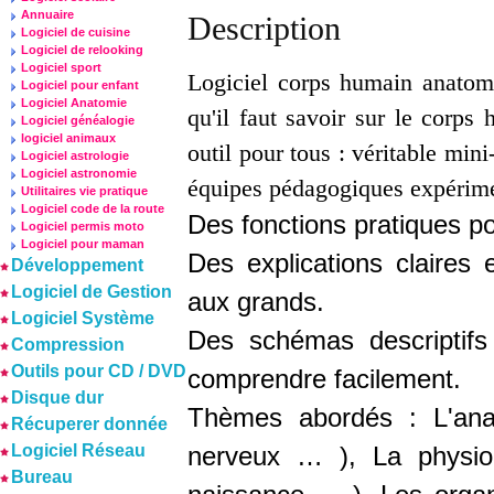
Annuaire
Description
Logiciel de cuisine
Logiciel de relooking
Logiciel sport
Logiciel corps humain anatom
Logiciel pour enfant
Logiciel Anatomie
qu'il faut savoir sur le corps
Logiciel généalogie
logiciel animaux
outil pour tous : véritable min
Logiciel astrologie
Logiciel astronomie
équipes pédagogiques expérim
Utilitaires vie pratique
Logiciel code de la route
Des fonctions pratiques po
Logiciel permis moto
Logiciel pour maman
Des explications claires
Développement
Logiciel de Gestion
aux grands.
Logiciel Système
Des schémas descriptifs
Compression
Outils pour CD / DVD
comprendre facilement.
Disque dur
Thèmes abordés : L'ana
Récuperer donnée
Logiciel Réseau
nerveux … ), La physiolo
Bureau