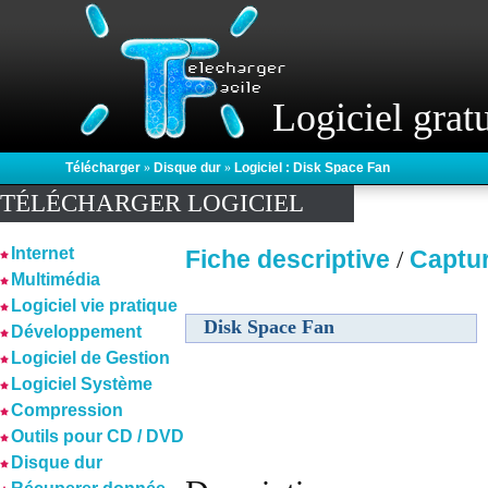
Logiciel gratu
Télécharger
»
Disque dur
»
Logiciel : Disk Space Fan
TÉLÉCHARGER LOGICIEL
Internet
Fiche descriptive
Captu
/
Multimédia
Logiciel vie pratique
Disk Space Fan
Développement
Logiciel de Gestion
Logiciel Système
Compression
Outils pour CD / DVD
Disque dur