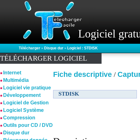
Logiciel gratu
Télécharger
»
Disque dur
»
Logiciel : STDISK
TÉLÉCHARGER LOGICIEL
Internet
Fiche descriptive
Captu
/
Multimédia
Logiciel vie pratique
STDISK
Développement
Logiciel de Gestion
Logiciel Système
Compression
Outils pour CD / DVD
Disque dur