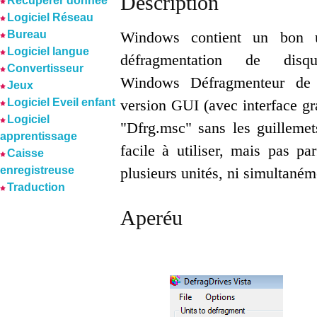
Description
Récuperer donnée
Logiciel Réseau
Bureau
Windows contient un bon ut
Logiciel langue
défragmentation de disq
Convertisseur
Windows Défragmenteur de 
Jeux
Logiciel Eveil enfant
version GUI (avec interface gra
Logiciel
"Dfrg.msc" sans les guillemet
apprentissage
facile à utiliser, mais pas p
Caisse
enregistreuse
plusieurs unités, ni simultané
Traduction
Aperéu