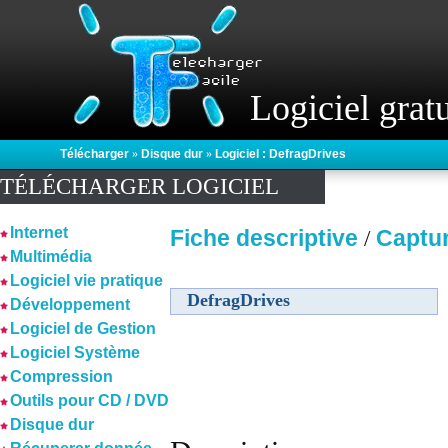
Logiciel gratu
Télécharger
»
Disque dur
»
Logiciel : DefragDrives
TÉLÉCHARGER LOGICIEL
Internet
Fiche descriptive
Captu
/
Multimédia
Logiciel vie pratique
DefragDrives
Développement
Logiciel de Gestion
Logiciel Système
Compression
Outils pour CD / DVD
Disque dur