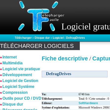
Logiciel gratu
Télécharger
»
Disque dur
»
Logiciel : DefragDrives
TÉLÉCHARGER LOGICIELS
Internet
Fiche descriptive
Captu
/
Multimédia
Logiciel vie pratique
DefragDrives
Développement
Logiciel de Gestion
Logiciel Système
Compression
Vu:
6740 fois
Outils pour CD / DVD
Téléchargement:
Total: 0 / Cette semaine : 0
Editeur:
SoftHardware
Disque dur
Sytème d'exploitation:
Microsoft Windows 2000