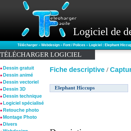
Logiciel de d
Télécharger
»
Webdesign
»
Font / Polices
»
Logiciel : Elephant Hiccu
TÉLÉCHARGER LOGICIEL
Dessin gratuit
Fiche descriptive
Captu
/
Dessin animé
Dessin vectoriel
Elephant Hiccups
Dessin 3D
Dessin technique
Logiciel spécialisé
Retouche photo
Montage Photo
Divers