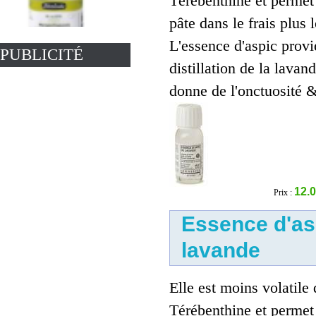
Térébenthine et permet 
pâte dans le frais plus
L'essence d'aspic provi
PUBLICITÉ
distillation de la lavan
Essence de térébenthine
donne de l'onctuosité &
artificielle
7.00 €
12.0
Prix :
Essence d'as
lavande
Elle est moins volatile
Essence d'aspic de lavande
Térébenthine et permet 
12.00 €