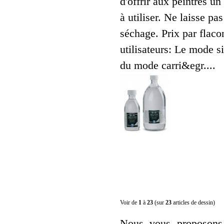
d'offrir aux peintres un
à utiliser. Ne laisse pa
séchage. Prix par flaco
utilisateurs: Le mode s
du mode carri&egr....
Voir de
1
à
23
(sur
23
articles de dessin)
Nous vous proposons 