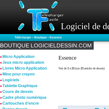
Logiciel de d
Télécharger
»
Boutique
»
Essence
BOUTIQUE LOGICIELDESSIN.COM
Micro Application
Essence
Jeux micro application
Livres Micro Application
Voir de
1
à
23
(sur
23
articles de dessin)
Mine pour crayon
Logiciels
Tablette Graphique
Cours de dessin
Cadre photo numérique
Cartouches d'encre