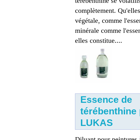
térébenthine se volatili
complètement. Qu'elles 
végétale, comme l'esse
minérale comme l'essen
Essence F
elles constitue....
5.00 €
Essence de
térébenthine 
LUKAS
Essence d'aspic 179
22.00 €
Diluant pour peintures à