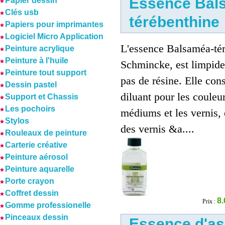
Essence Bal
Papier dessin
Clés usb
térébenthine
Papiers pour imprimantes
Logiciel Micro Application
L'essence Balsaméa-té
Peinture acrylique
Peinture à l'huile
Schmincke, est limpide 
Peinture tout support
pas de résine. Elle con
Dessin pastel
diluant pour les couleurs
Support et Chassis
Les pochoirs
médiums et les vernis, 
Stylos
des vernis &a....
Rouleaux de peinture
Carterie créative
Peinture aérosol
Peinture aquarelle
Porte crayon
Coffret dessin
8.
Prix :
Gomme professionelle
Pinceaux dessin
Essence d'as