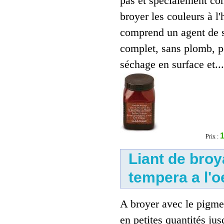
pas et spécialement co
broyer les couleurs à l'h
comprend un agent de 
complet, sans plomb, p
séchage en surface et...
Liant Methylcellulose
15.00 €
1
Prix :
Liant de bro
Stylo-bille Yoropen Brilliant
série Future
tempera a l'o
2.00 €
A broyer avec le pigme
en petites quantités jus