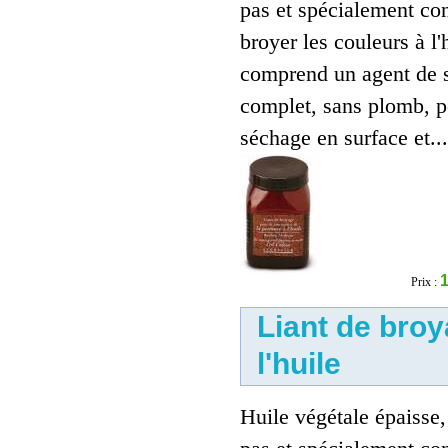
pas et spécialement co
Liant de broyage pour
broyer les couleurs à l'h
tempera a l'oeuf
19.00 €
comprend un agent de 
complet, sans plomb, p
séchage en surface et...
1
Prix :
Liant de bro
Liant de broyage pour l'huile
l'huile
15.00 €
Huile végétale épaisse,