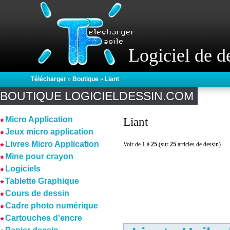
Logiciel de d
Télécharger
»
Boutique
»
Liant
BOUTIQUE LOGICIELDESSIN.COM
Micro Application
Liant
Jeux micro application
Livres Micro Application
Voir de
1
à
25
(sur
25
articles de dessin)
Mine pour crayon
Logiciels
Tablette Graphique
Cours de dessin
Cadre photo numérique
Cartouches d'encre