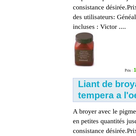
consistance désirée.Prix
des utilisateurs: Généa
incluses : Victor ....
Liant de broyage pour
aquarelle
15.00 €
1
Prix :
Liant de bro
tempera a l'o
A broyer avec le pigme
en petites quantités jus
Liant cellulose en poudre
consistance désirée.Prix 
CMC 45