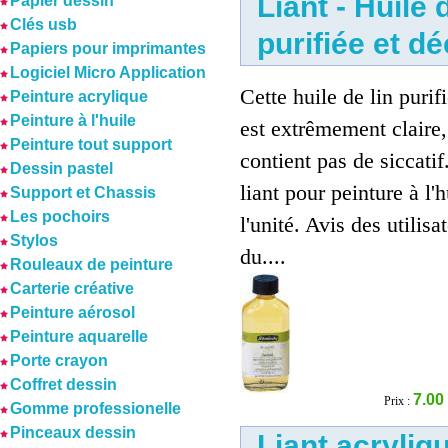
Liant - Huile 
Papier dessin
Clés usb
purifiée et d
Papiers pour imprimantes
Logiciel Micro Application
Cette huile de lin purif
Peinture acrylique
Peinture à l'huile
est extrêmement claire,
Peinture tout support
contient pas de siccatif.
Dessin pastel
liant pour peinture à l'h
Support et Chassis
Les pochoirs
l'unité. Avis des utilis
Stylos
du....
Rouleaux de peinture
Carterie créative
Peinture aérosol
Peinture aquarelle
Porte crayon
Coffret dessin
7.00
Prix :
Gomme professionelle
Pinceaux dessin
Liant acryliq