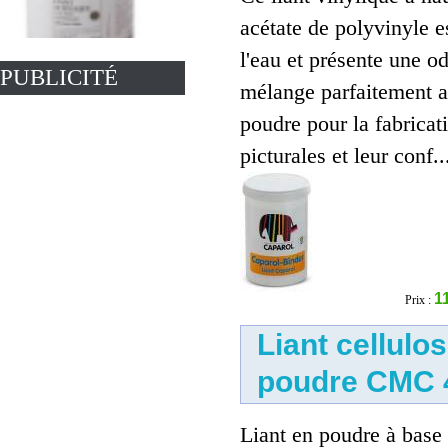
acétate de polyvinyle e
l'eau et présente une od
PUBLICITÉ
mélange parfaitement 
Liant acrylique de Sennelier
poudre pour la fabricat
9.00 €
picturales et leur conf..
1
Prix :
Liant cellulo
Liant Gerstaecker
9.00 €
poudre CMC 
Liant en poudre à base 