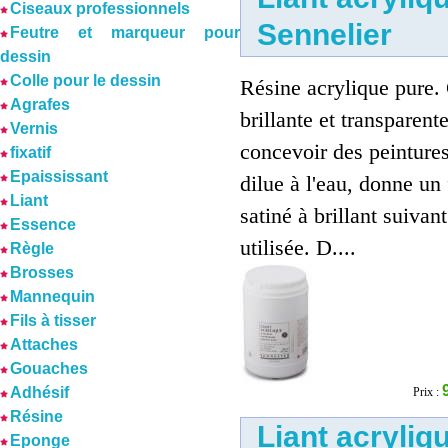
Ciseaux professionnels
Sennelier
Feutre et marqueur pour
dessin
Colle pour le dessin
Résine acrylique pure. 
Agrafes
brillante et transparent
Vernis
concevoir des peintures
fixatif
Epaississant
dilue à l'eau, donne un 
Liant
satiné à brillant suivant
Essence
utilisée. D....
Règle
Brosses
Mannequin
Fils à tisser
Attaches
Gouaches
Adhésif
Prix :
Résine
Liant acryliq
Eponge