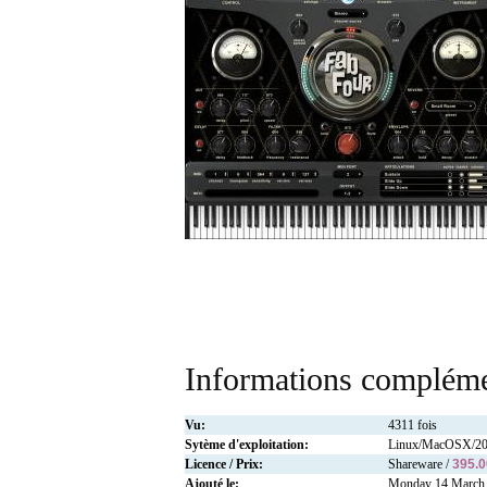
Informations compléme
Vu:
4311 fois
Sytème d'exploitation:
Linux/MacOSX/2
Licence / Prix:
Shareware /
395.
Ajouté le:
Monday 14 March