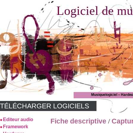
Logiciel de mu
Musiquelogiciel
»
Hardw
TÉLÉCHARGER LOGICIELS
Editeur audio
Fiche descriptive
Captu
/
Framework