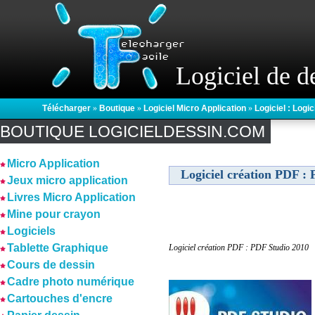
Logiciel de d
Télécharger
»
Boutique
»
Logiciel Micro Application
»
Logiciel : Logi
BOUTIQUE LOGICIELDESSIN.COM
Micro Application
Logiciel création PDF :
Jeux micro application
Livres Micro Application
Mine pour crayon
Logiciels
Tablette Graphique
Logiciel création PDF : PDF Studio 2010
Cours de dessin
Cadre photo numérique
Cartouches d'encre