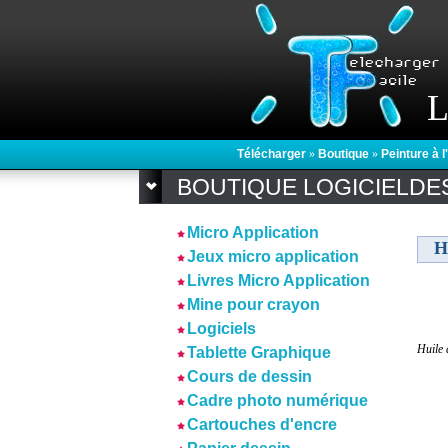
L
Télécharger
»
Boutique
»
Peinture à l
BOUTIQUE LOGICIELDE
Micro Application
Hu
Jeux micro application
Livres Micro Application
Mine pour crayon
Logiciels
Huile d
Tablette Graphique
Cours de dessin
Cadre photo numérique
Cartouches d'encre