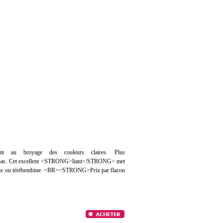
ment au broyage des couleurs claires. Plus
nt pas. Cet excellent <STRONG>liant</STRONG> met
rale ou térébenthine. <BR><STRONG>Prix par flacon