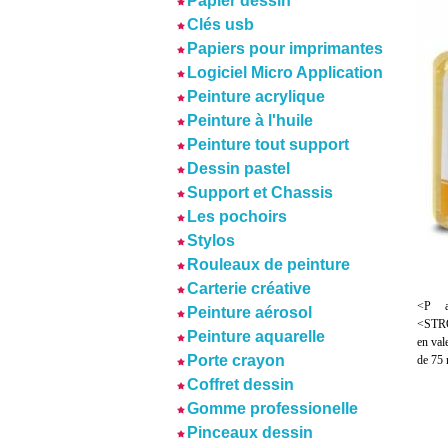
Papier dessin
Clés usb
Papiers pour imprimantes
Logiciel Micro Application
Peinture acrylique
Peinture à l'huile
Peinture tout support
Dessin pastel
Support et Chassis
Les pochoirs
Stylos
Rouleaux de peinture
Carterie créative
<P al
Peinture aérosol
<STRO
Peinture aquarelle
en val
Porte crayon
de 75
Coffret dessin
Gomme professionelle
Pinceaux dessin