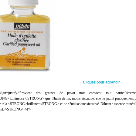
Cliquez pour agrandir
ign=justify>Provient des graines de pavot noir convient tout particulière
NG>lumineuse</STRONG> que l?huile de lin, moins siccative, elle ne jaunit pratiqueme
eur la <STRONG>brillance</STRONG> et ne s?utilise que siccativé. Diluant : essence miné
 ml.</STRONG></P>