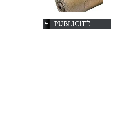
PUBLICITÉ
Fil à tisser - 100% coton
19.00 €
Cutter d'encadrement ERG
9.00 €