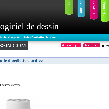
ogiciel de dessin
'huile
»
Logiciel : Huile d'oeillette clarifiée
SSIN.COM
0
Pro
ile d'oeillette clarifiée
'oeillette clarifiée