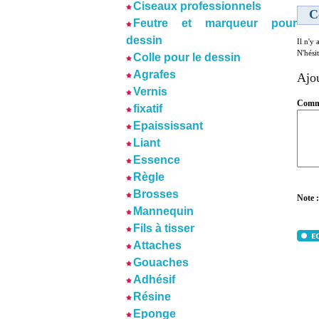
Ciseaux professionnels
C
Feutre et marqueur pour
dessin
Il n'y
N'hési
Colle pour le dessin
Agrafes
Ajo
Vernis
Comme
fixatif
Epaississant
Liant
Essence
Règle
Brosses
Note :
Mannequin
Fils à tisser
Attaches
Gouaches
Adhésif
Résine
Eponge