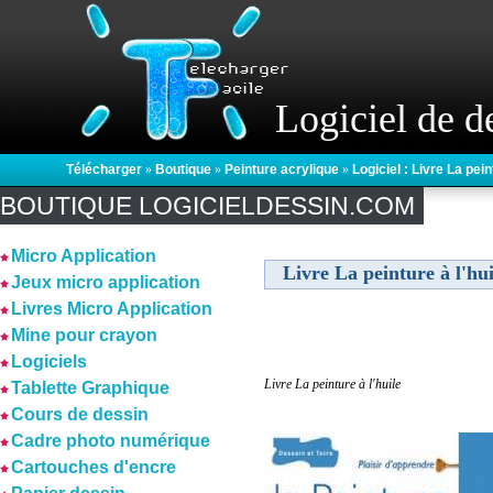
Logiciel de d
Télécharger
»
Boutique
»
Peinture acrylique
»
Logiciel : Livre La pein
BOUTIQUE LOGICIELDESSIN.COM
Micro Application
Livre La peinture à l'hui
Jeux micro application
Livres Micro Application
Mine pour crayon
Logiciels
Livre La peinture à l'huile
Tablette Graphique
Cours de dessin
Cadre photo numérique
Cartouches d'encre