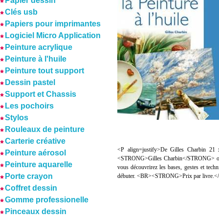
Papier dessin
Clés usb
Papiers pour imprimantes
Logiciel Micro Application
Peinture acrylique
Peinture à l'huile
Peinture tout support
Dessin pastel
Support et Chassis
Les pochoirs
Stylos
Rouleaux de peinture
Carterie créative
<P align=justify>De Gilles Charbin 
Peinture aérosol
<STRONG>Gilles Charbin</STRONG> offre l
Peinture aquarelle
vous découvrirez les bases, gestes et techn
Porte crayon
débuter. <BR><STRONG>Prix par livre
Coffret dessin
Gomme professionelle
Pinceaux dessin