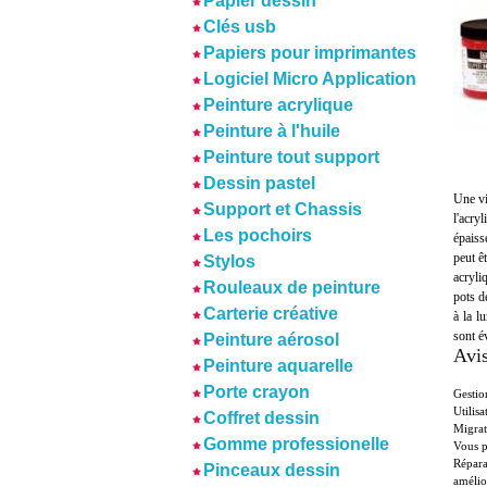
Papier dessin
Clés usb
Papiers pour imprimantes
Logiciel Micro Application
Peinture acrylique
Peinture à l'huile
Peinture tout support
Dessin pastel
Une vi
Support et Chassis
l'acry
Les pochoirs
épaiss
peut ê
Stylos
acryli
Rouleaux de peinture
pots d
Carterie créative
à la l
sont é
Peinture aérosol
Avis
Peinture aquarelle
Porte crayon
Gestio
Utilis
Coffret dessin
Migrat
Gomme professionelle
Vous p
Répara
Pinceaux dessin
amélior