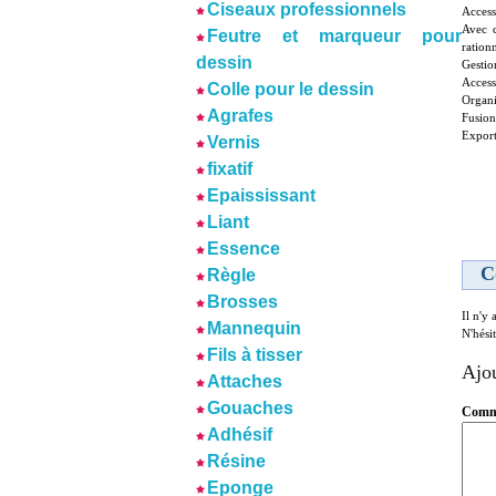
Ciseaux professionnels
Access
Avec c
Feutre et marqueur pour
ration
dessin
Gestio
Access
Colle pour le dessin
Organi
Agrafes
Fusion
Export
Vernis
fixatif
Epaississant
Liant
Essence
C
Règle
Brosses
Il n'y
Mannequin
N'hési
Fils à tisser
Ajo
Attaches
Gouaches
Comme
Adhésif
Résine
Eponge