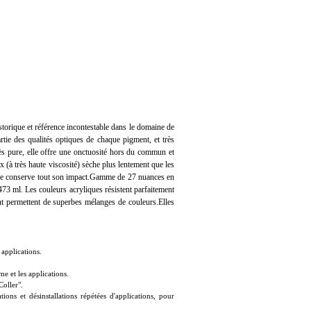
historique et référence incontestable dans le domaine de
rtie des qualités optiques de chaque pigment, et très
très pure, elle offre une onctuosité hors du commun et
ex (à très haute viscosité) sèche plus lentement que les
amique conserve tout son impact.Gamme de 27 nuances en
473 ml. Les couleurs acryliques résistent parfaitement
nt permettent de superbes mélanges de couleurs.Elles
 applications.
e et les applications.
Coller".
ons et désinstallations répétées d'applications, pour