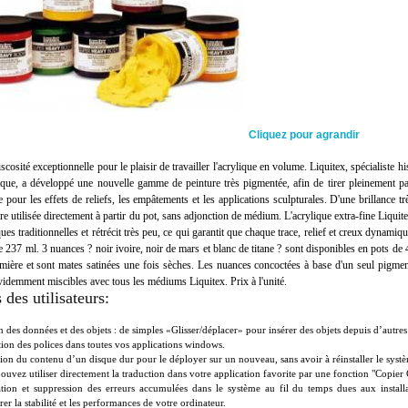
Cliquez pour agrandir
scosité exceptionnelle pour le plaisir de travailler l'acrylique en volume. Liquitex, spécialiste 
lique, a développé une nouvelle gamme de peinture très pigmentée, afin de tirer pleinement pa
e pour les effets de reliefs, les empâtements et les applications sculpturales. D'une brillance 
tre utilisée directement à partir du pot, sans adjonction de médium. L'acrylique extra-fine Liquit
ques traditionnelles et rétrécit très peu, ce qui garantit que chaque trace, relief et creux dyn
e 237 ml. 3 nuances ? noir ivoire, noir de mars et blanc de titane ? sont disponibles en pots de 
umière et sont mates satinées une fois sèches. Les nuances concoctées à base d'un seul pigme
videmment miscibles avec tous les médiums Liquitex. Prix à l'unité.
 des utilisateurs:
n des données et des objets : de simples «Glisser/déplacer» pour insérer des objets depuis d’autres
ation des polices dans toutes vos applications windows.
ion du contenu d’un disque dur pour le déployer sur un nouveau, sans avoir à réinstaller le systèm
ouvez utiliser directement la traduction dans votre application favorite par une fonction "Copier 
tion et suppression des erreurs accumulées dans le système au fil du temps dues aux installati
er la stabilité et les performances de votre ordinateur.