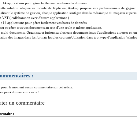
 : 14 applications pour gérer facilement vos bases de données.
ette solution adaptée au monde de l'opticien, Anikop propose aux professionnels de gagner 
nalisant le système de gestion, chaque application s'intègre dans la mécanique du magasin et perm
n VST ( collaboration avec d'autres applications )
 : 14 applications pour gérer facilement vos bases de données.
ser et gérer tous vos documents au sein d'une seule et même application.
 multi-documents. Organisez et fusionnez plusieurs documents issus d'applications diverses en u
ation des images dans les formats les plus courantsUtilisation dans tout type d'application Window
ommentaires :
 a pour le moment aucun commentaire sur cet article.
tez pas à donner votre avis !
uter un commentaire
ntaire :