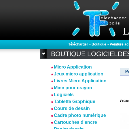
L
Télécharger
»
Boutique
»
Peinture ac
BOUTIQUE LOGICIELDE
Micro Application
P
Jeux micro application
Livres Micro Application
Mine pour crayon
Logiciels
Peintu
Tablette Graphique
Cours de dessin
Cadre photo numérique
Cartouches d'encre