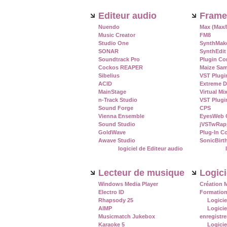
Editeur audio
Frame
Nuendo
Max (Max/M
Music Creator
FM8
Studio One
SynthMak
SONAR
SynthEdit
Soundtrack Pro
Plugin Co
Cockos REAPER
Maize Sam
Sibelius
VST Plugi
ACID
Extreme 
MainStage
Virtual Mi
n-Track Studio
VST Plugi
Sound Forge
CPS
Vienna Ensemble
EyesWeb 
Sound Studio
jVSTwRap
GoldWave
Plug-In C
Awave Studio
SonicBirt
logiciel de Editeur audio
Lecteur de musique
Logici
Windows Media Player
Création 
Electro ID
Formatio
Rhapsody 25
Logicie
AIMP
Logicie
Musicmatch Jukebox
enregistr
Karaoke 5
Logicie