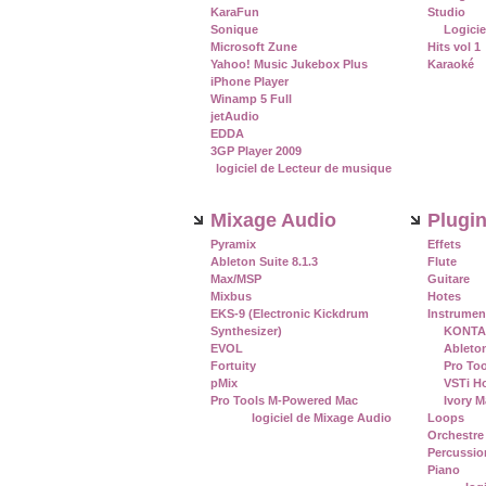
KaraFun
Studio
Sonique
Logicie
Microsoft Zune
Hits vol 1
Yahoo! Music Jukebox Plus
Karaoké
iPhone Player
Winamp 5 Full
jetAudio
EDDA
3GP Player 2009
logiciel de Lecteur de musique
Mixage Audio
Plugi
Pyramix
Effets
Ableton Suite 8.1.3
Flute
Max/MSP
Guitare
Mixbus
Hotes
EKS-9 (Electronic Kickdrum
Instrumen
Synthesizer)
KONTA
EVOL
Ableto
Fortuity
Pro To
pMix
VSTi H
Pro Tools M-Powered Mac
Ivory M
logiciel de Mixage Audio
Loops
Orchestre
Percussio
Piano