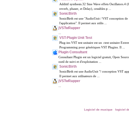
Additif synthesis.32 Sine Wave effets Oscillators.4 (
reverb, phaser, et Delay), cessibles p ...
SonicBirth
SonicBirth est une "AudioUnit / VST conception de
l'application". Il permet aux utilis ...
jVSTwRapper
...
VST-Plugin Unit Test
Plug-ins VST test unitaire est un «test unitaire Extr
Programming pour génériques VST Plugins. Il ...
Plugin Consultant
Consultant Plugin est un logiciel gratuit, Open Sour
outil de suivi et d'exploitation ...
SonicBirth
SonicBirth est une AudioUnit "/ conception VST appl
Il permet aux utilisateurs de ...
jVSTwRapper
...
Logiciel de musique
-
logiciel 