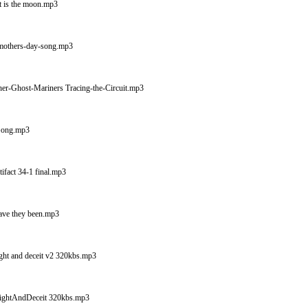
t is the moon.mp3
mothers-day-song.mp3
er-Ghost-Mariners Tracing-the-Circuit.mp3
Gong.mp3
ifact 34-1 final.mp3
ave they been.mp3
ight and deceit v2 320kbs.mp3
LightAndDeceit 320kbs.mp3