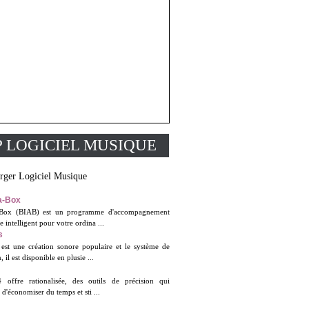
P LOGICIEL MUSIQUE
rger Logiciel Musique
a-Box
-Box (BIAB) est un programme d'accompagnement
 intelligent pour votre ordina ...
s
 est une création sonore populaire et le système de
 il est disponible en plusie ...
offre rationalisée, des outils de précision qui
 d'économiser du temps et sti ...