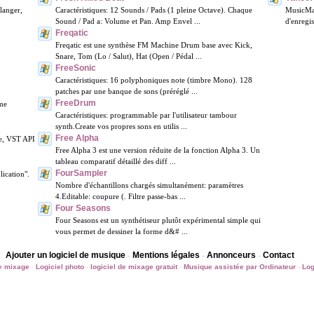
flanger,
Caractéristiques: 12 Sounds / Pads (1 pleine Octave). Chaque
MusicMat
Sound / Pad a: Volume et Pan. Amp Envel ...
d'enregis
Freqatic
Freqatic est une synthèse FM Machine Drum base avec Kick,
Snare, Tom (Lo / Salut), Hat (Open / Pédal ...
FreeSonic
Caractéristiques: 16 polyphoniques note (timbre Mono). 128
patches par une banque de sons (préréglé ...
FreeDrum
eme
Caractéristiques: programmable par l'utilisateur tambour
synth.Create vos propres sons en utilis ...
Free Alpha
ce, VST API
Free Alpha 3 est une version réduite de la fonction Alpha 3. Un
tableau comparatif détaillé des diff ...
FourSampler
ication".
Nombre d'échantillons chargés simultanément: paramètres
4.Editable: coupure (. Filtre passe-bas ...
Four Seasons
Four Seasons est un synthétiseur plutôt expérimental simple qui
vous permet de dessiner la forme d&# ...
Ajouter un logiciel de musique
-
Mentions légales
-
Annonceurs
-
Contact
de mixage
-
Logiciel photo
-
logiciel de mixage gratuit
-
Musique assistée par Ordinateur
-
Log