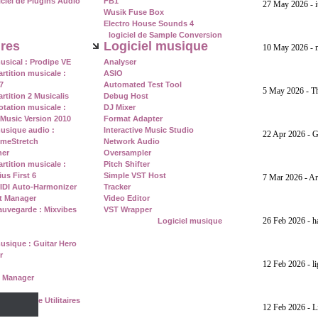
iciel de Plugins Audio
FB1
27 May 2026 - i
Wusik Fuse Box
Electro House Sounds 4
logiciel de Sample Conversion
ires
Logiciel musique
10 May 2026 - 
usical : Prodipe VE
Analyser
artition musicale :
ASIO
7
Automated Test Tool
5 May 2026 - Th
artition 2 Musicalis
Debug Host
otation musicale :
DJ Mixer
tMusic Version 2010
Format Adapter
musique audio :
Interactive Music Studio
22 Apr 2026 - 
imeStretch
Network Audio
ner
Oversampler
artition musicale :
Pitch Shifter
ius First 6
Simple VST Host
7 Mar 2026 - Art
DI Auto-Harmonizer
Tracker
t Manager
Video Editor
auvegarde : Mixvibes
VST Wrapper
26 Feb 2026 - h
Logiciel musique
usique : Guitar Hero
r
12 Feb 2026 - l
 Manager
logiciel de Utilitaires
12 Feb 2026 - 