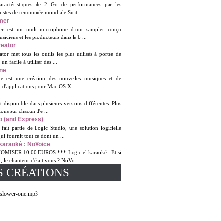
aractéristiques de 2 Go de performances par les
nistes de renommée mondiale Suat ...
mer
r est un multi-microphone drum sampler conçu
siciens et les producteurs dans le b ...
reator
tor met tous les outils les plus utilisés à portée de
un facile à utiliser des ...
One
e est une création des nouvelles musiques et de
 d'applications pour Mac OS X ...
disponible dans plusieurs versions différentes. Plus
ions sur chacun d'e ...
o (and Express)
fait partie de Logic Studio, une solution logicielle
ui fournit tout ce dont un ...
 karaoké : NoVoice
MISER 10,00 EUROS *** Logiciel karaoké - Et si
, le chanteur c'était vous ? NoVoi ...
S CRÉATIONS
-slower-one.mp3