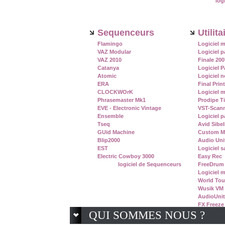
log
Sequenceurs
Utilita
Flamingo
Logiciel m
VAZ Modular
Logiciel p
VAZ 2010
Finale 200
Catanya
Logiciel P
Atomic
Logiciel n
ERA
Final Prin
CLOCKWOrK
Logiciel 
Phrasemaster Mk1
Prodipe T
EVE - Electronic Vintage
VST-Scan
Ensemble
Logiciel p
Tseq
Avid Sibel
GUid Machine
Custom MI
Blip2000
Audio Uni
EST
Logiciel s
Electric Cowboy 3000
Easy Rec
logiciel de Sequenceurs
FreeDrum
Logiciel m
World Tou
Wusik VM
AudioUnit
FX Freeze
QUI SOMMES NOUS ?