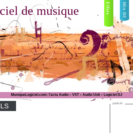
ciel de musique
MusiqueLogiciel.com: l'actu Audio
»
VST
»
Audio Unit
»
Logiciel DJ
publicité
ELS