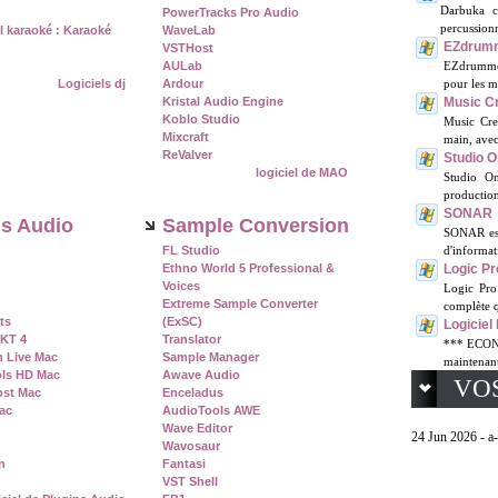
Darbuka c
PowerTracks Pro Audio
percussion
l karaoké : Karaoké
WaveLab
EZdrum
VSTHost
AULab
EZdrumme
Logiciels dj
Ardour
pour les mu
Kristal Audio Engine
Music C
Koblo Studio
Music Crea
Mixcraft
main, avec 
ReValver
Studio 
logiciel de MAO
Studio On
production
SONAR
ns Audio
Sample Conversion
SONAR est 
FL Studio
d'informat
Ethno World 5 Professional &
Logic Pr
Voices
Logic Pro 
Extreme Sample Converter
complète q
ts
(ExSC)
Logiciel
KT 4
Translator
*** ECONO
n Live Mac
Sample Manager
maintenant
ols HD Mac
Awave Audio
VO
ost Mac
Enceladus
ac
AudioTools AWE
Wave Editor
24 Jun 2026 - a
Wavosaur
n
Fantasi
VST Shell