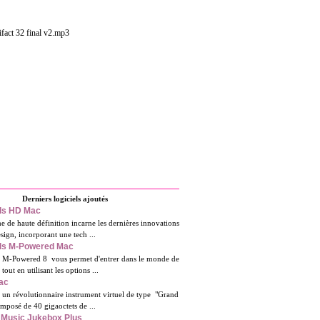
ifact 32 final v2.mp3
Derniers logiciels ajoutés
ols HD Mac
e de haute définition incarne les dernières innovations
sign, incorporant une tech ...
ols M-Powered Mac
s M-Powered 8 vous permet d'entrer dans le monde de
tout en utilisant les options ...
ac
 un révolutionnaire instrument virtuel de type "Grand
mposé de 40 gigaoctets de ...
 Music Jukebox Plus