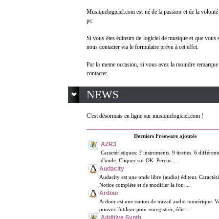
Musiquelogiciel.com est né de la passion et de la volonté 
pc.
Si vous êtes éditeurs de logiciel de musique et que vous s
nous contacter via le formulaire prévu à cet effet.
Par la meme occasion, si vous avez la moindre remarque o
contacter.
NEWS
C'est désormais en ligne sur musiquelogiciel.com !
Derniers Freeware ajoutés
AZR3
Caractéristiques: 3 instruments. 9 tirettes. 6 différen
d'onde. Cliquez sur OK. Percus ...
Audacity
Audacity est une onde libre (audio) éditeur. Caractéri
Notice complète et de modifier la fon ...
Ardour
Ardour est une station de travail audio numérique. V
pouvez l'utiliser pour enregistrer, édit ...
Additive Synth