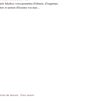
ch Jukebox vous permettra d'obtenir, d'organiser,
trer et surtout d'écoutez vos mus ...
iciel de dessin
-
Free music