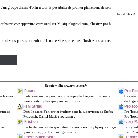
d'un groupe d'amis d'offir à tous la possibilité de profiter pleinement de son
1 Jan 2026 - Art
ouhaitez voir apparaitre votre outil sur Musiquelogiciel.com, n'hésitez pas à
u si vous pensez pouvoir offrir un service sur ce site, n'hésitez pas à nous
Derniers Sharewares ajoutés
Futura
Pro To
tes formes
Futura est un des premiers prototypes de Logana. Il utilise la
Ce systèm
modélisation physique pour reproduire ...
de Digide
FTM String
Pro To
stiques:
Dans le cadre d'un projet étudiant sous la supervision de Stefan
Pro Tool
Petrausch, Daniel Maaß programm ...
Pro Tools 
Friction
Ivory M
ous
Le frottement est un synthétiseur à modélisation physique conçu
Ivory est
pour être applicable à une gamme de ...
Piano" co
Fresh Killed Beat
Yahoo!