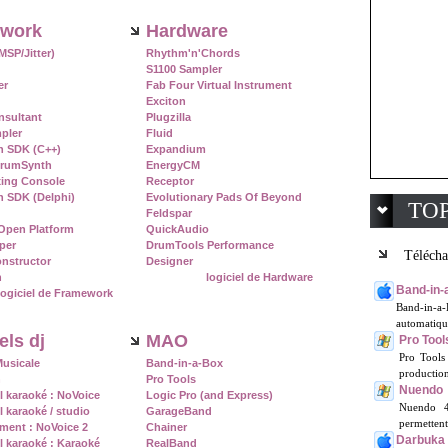
work
Hardware
SP/Jitter)
Rhythm'n'Chords
S1100 Sampler
er
Fab Four Virtual Instrument
Exciton
nsultant
Plugzilla
pler
Fluid
n SDK (C++)
Expandium
DrumSynth
EnergyCM
xing Console
Receptor
n SDK (Delphi)
Evolutionary Pads Of Beyond
TO
Feldspar
Open Platform
QuickAudio
per
DrumTools Performance
Télécha
onstructor
Designer
h
logiciel de Hardware
Band-in-
logiciel de Framework
Band-in-a
automatique
els dj
MAO
Pro Tool
Pro Tools
Musicale
Band-in-a-Box
production,
n
Pro Tools
Nuendo
l karaoké : NoVoice
Logic Pro (and Express)
Nuendo 4 
l karaoké / studio
GarageBand
permettent
ement : NoVoice 2
Chainer
Darbuka
l karaoké : Karaoké
RealBand