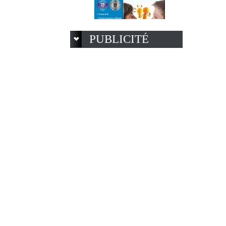
PUBLICITÉ
Logiciel test QI et mémoire
spécial junior
15.95 €
Logiciel dictionnaire anglais