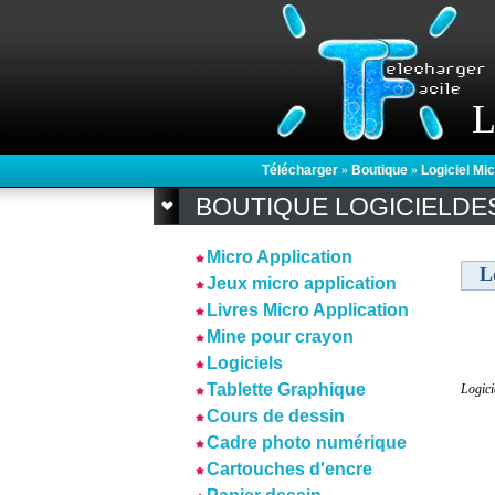
L
Télécharger
»
Boutique
»
Logiciel Mi
BOUTIQUE LOGICIELDE
Micro Application
L
Jeux micro application
Livres Micro Application
Mine pour crayon
Logiciels
Tablette Graphique
Logici
Cours de dessin
Cadre photo numérique
Cartouches d'encre