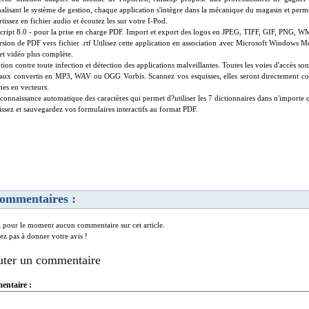
nalisant le système de gestion, chaque application s'intègre dans la mécanique du magasin et perm
tissez en fichier audio et écoutez les sur votre I-Pod.
cript 8.0 - pour la prise en charge PDF. Import et export des logos en JPEG, TIFF, GIF, PNG, W
sion de PDF vers fichier .rtf Utilisez cette application en association avec Microsoft Windows 
et vidéo plus complète.
ion contre toute infection et détection des applications malveillantes. Toutes les voies d'accès sont
ux convertis en MP3, WAV ou OGG Vorbis. Scannez vos esquisses, elles seront directement conv
mes en vecteurs.
connaissance automatique des caractères qui permet d?utiliser les 7 dictionnaires dans n'importe
ssez et sauvegardez vos formulaires interactifs au format PDF.
ommentaires :
 a pour le moment aucun commentaire sur cet article.
tez pas à donner votre avis !
uter un commentaire
ntaire :