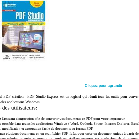
Cliquez pour agrandir
el PDF création - PDF Studio Express est un logiciel qui réunit tous les outils pour conver
pales applications Windows
 des utilisateurs:
ez l'assistant d'impression afin de convertir vos documents en PDF pour votre imprimeur.
e possible dans toutes les applications Windows ( Word, Outlook, Skype, Internet Explorer, Excel 
, modification et exportation facile de documents au format PDF.
nez plusieurs documents en un seul fichier PDF. Idéal pour créer un document unique à partir de 
ette solution adaptée au monde de l'opticien, Anikop propose aux professionnels de gagner 