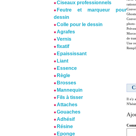
Ciseaux professionnels
ration
Conver
Feutre et marqueur pour
Ghosts
dessin
Conver
photo 
Colle pour le dessin
Prévent
Agrafes
Morcea
de tra
Vernis
Une re
fixatif
Rempli
Epaississant
Liant
Essence
Règle
Brosses
C
Mannequin
Fils à tisser
Il n'y
N'hési
Attaches
Gouaches
Ajo
Adhésif
Comme
Résine
Eponge