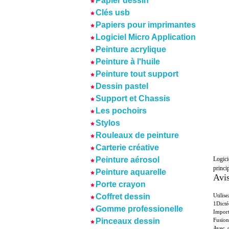
Papier dessin
Clés usb
Papiers pour imprimantes
Logiciel Micro Application
Peinture acrylique
Peinture à l'huile
Peinture tout support
Dessin pastel
Support et Chassis
Les pochoirs
Stylos
Rouleaux de peinture
Carterie créative
Logici
Peinture aérosol
princi
Peinture aquarelle
Avis
Porte crayon
Utilis
Coffret dessin
1Dicté
Gomme professionelle
Import
Fusion
Pinceaux dessin
Avec c