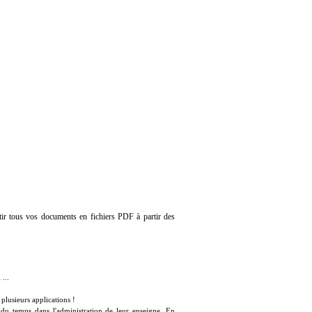
tir tous vos documents en fichiers PDF à partir des
...
plusieurs applications !
du temps dans l'administration de leur enseigne. En